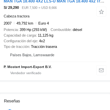
MAN TGA 18.400 4X2 LLS-U MAN TGA 18.400 4x2 Trakker - 400 HP - Immed
S/ 29,290
EUR 7,500
≈ USD 8,666
Cabeza tractora
2007
49,792 km
Euro 4
Potencia
399 Hp (293 kW)
Combustible
diésel
Capacidad de carga
11,125 kg
Configuración del eje
4x2
Tipo de tracción
Tracción trasera
Países Bajos, Lamswaarde
P. Mostert Import-Export B.V.
Reseñas