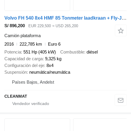
Volvo FH 540 8x4 HMF 85 Tonmeter laadkraan + Fly-Jib Just 222.786 km!
S/ 896,200
EUR 229,500
≈ USD 265,200
Camión plataforma
2016
222,785 km
Euro 6
Potencia
551 Hp (405 kW)
Combustible
diésel
Capacidad de carga
9,325 kg
Configuración del eje
8x4
Suspensión
neumática/neumática
Países Bajos, Andelst
CLEANMAT