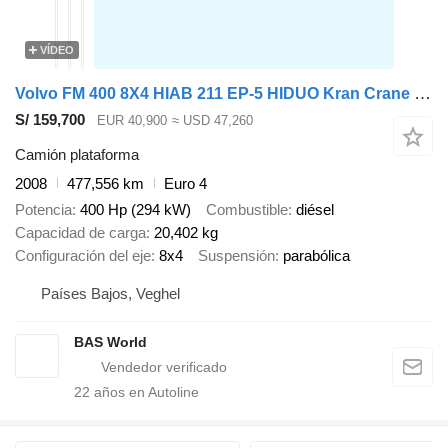
VÍDEO
Volvo FM 400 8X4 HIAB 211 EP-5 HIDUO Kran Crane Full Steel VEB+ Euro 5
S/ 159,700
EUR 40,900
≈ USD 47,260
Camión plataforma
2008
477,556 km
Euro 4
Potencia
400 Hp (294 kW)
Combustible
diésel
Capacidad de carga
20,402 kg
Configuración del eje
8x4
Suspensión
parabólica
Países Bajos, Veghel
BAS World
22
años en Autoline