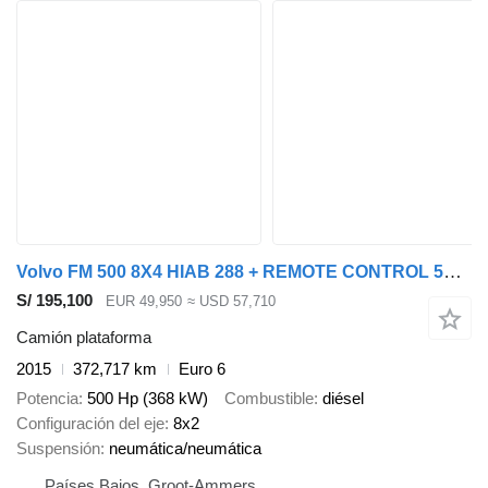
Volvo FM 500 8X4 HIAB 288 + REMOTE CONTROL 5TH + 6TH FUNCTION
S/ 195,100
EUR 49,950
≈ USD 57,710
Camión plataforma
2015
372,717 km
Euro 6
Potencia
500 Hp (368 kW)
Combustible
diésel
Configuración del eje
8x2
Suspensión
neumática/neumática
Países Bajos, Groot-Ammers