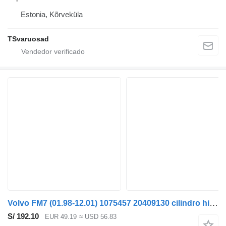
Estonia, Kõrveküla
TSvaruosad
Volvo FM7 (01.98-12.01) 1075457 20409130 cilindro hidráulico para Volvo FM7-FM12, FM, FMX (1998-2014) cabeza tractora
S/ 192.10
EUR 49.19
≈ USD 56.83