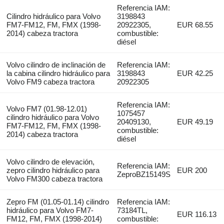
Referencia IAM:
Cilindro hidráulico para Volvo
3198843
FM7-FM12, FM, FMX (1998-
20922305,
EUR 68.55
2014) cabeza tractora
combustible:
diésel
Volvo cilindro de inclinación de
Referencia IAM:
la cabina cilindro hidráulico para
3198843
EUR 42.25
Volvo FM9 cabeza tractora
20922305
Referencia IAM:
Volvo FM7 (01.98-12.01)
1075457
cilindro hidráulico para Volvo
20409130,
EUR 49.19
FM7-FM12, FM, FMX (1998-
combustible:
2014) cabeza tractora
diésel
Volvo cilindro de elevación,
Referencia IAM:
zepro cilindro hidráulico para
EUR 200
ZeproBZ15149S
Volvo FM300 cabeza tractora
Zepro FM (01.05-01.14) cilindro
Referencia IAM:
hidráulico para Volvo FM7-
73184TL,
EUR 116.13
FM12, FM, FMX (1998-2014)
combustible: