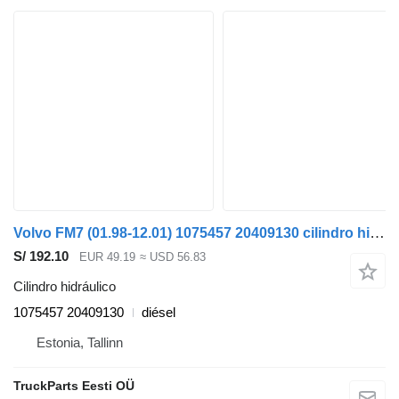
Volvo FM7 (01.98-12.01) 1075457 20409130 cilindro hidráulico para Volvo FM7-FM12, FM, FMX (1998-2014) cabeza tractora
S/ 192.10
EUR 49.19
≈ USD 56.83
Cilindro hidráulico
1075457 20409130
diésel
Estonia, Tallinn
TruckParts Eesti OÜ