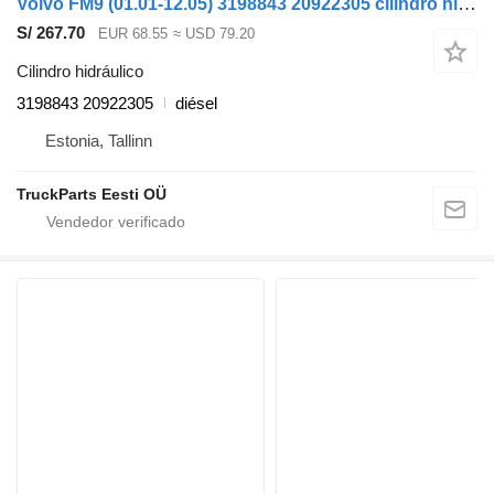
Volvo FM9 (01.01-12.05) 3198843 20922305 cilindro hidráulico para Volvo FM7-FM12, FM, FMX (1998-2014) cabeza tractora
S/ 267.70
EUR 68.55
≈ USD 79.20
Cilindro hidráulico
3198843 20922305
diésel
Estonia, Tallinn
TruckParts Eesti OÜ