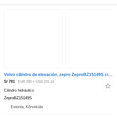
Volvo cilindro de elevación, zepro ZeproBZ15149S cilindro hidráulico para Volvo FM300 cabeza tractora
S/ 781
EUR 200
≈ USD 231.10
Cilindro hidráulico
ZeproBZ15149S
Estonia, Kõrveküla