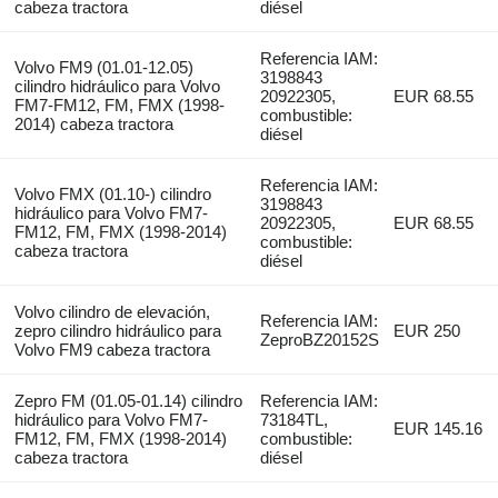
cabeza tractora
diésel
Referencia IAM:
Volvo FM9 (01.01-12.05)
3198843
cilindro hidráulico para Volvo
20922305,
EUR 68.55
FM7-FM12, FM, FMX (1998-
combustible:
2014) cabeza tractora
diésel
Referencia IAM:
Volvo FMX (01.10-) cilindro
3198843
hidráulico para Volvo FM7-
20922305,
EUR 68.55
FM12, FM, FMX (1998-2014)
combustible:
cabeza tractora
diésel
Volvo cilindro de elevación,
Referencia IAM:
zepro cilindro hidráulico para
EUR 250
ZeproBZ20152S
Volvo FM9 cabeza tractora
Zepro FM (01.05-01.14) cilindro
Referencia IAM:
hidráulico para Volvo FM7-
73184TL,
EUR 145.16
FM12, FM, FMX (1998-2014)
combustible:
cabeza tractora
diésel