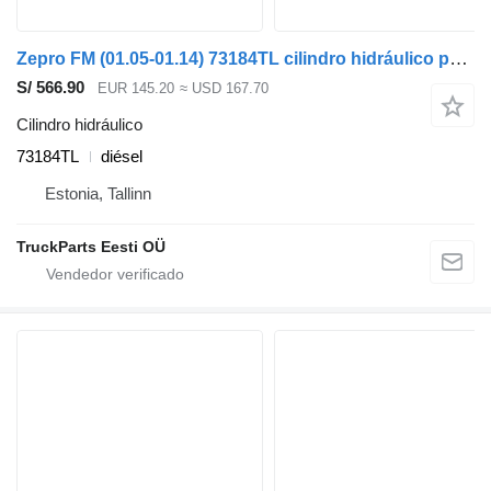
Zepro FM (01.05-01.14) 73184TL cilindro hidráulico para Volvo FM7-FM12, FM, FMX (1998-2014) cabeza tractora
S/ 566.90
EUR 145.20
≈ USD 167.70
Cilindro hidráulico
73184TL
diésel
Estonia, Tallinn
TruckParts Eesti OÜ