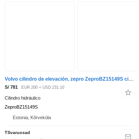
Volvo cilindro de elevación, zepro ZeproBZ15149S cilindro hidráulico para Volvo FM300 cabeza tractora
S/ 781
EUR 200
≈ USD 231.10
Cilindro hidráulico
ZeproBZ15149S
Estonia, Kõrveküla
TSvaruosad