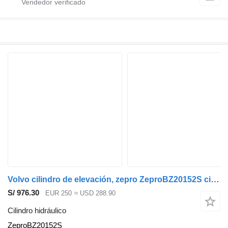
Volvo cilindro de elevación, zepro ZeproBZ20152S cilindro hidráulico para Volvo FM9 cabeza tractora
S/ 976.30
EUR 250
≈ USD 288.90
Cilindro hidráulico
ZeproBZ20152S