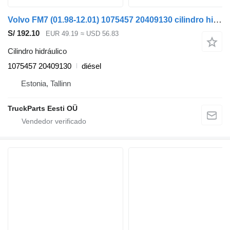
Volvo FM7 (01.98-12.01) 1075457 20409130 cilindro hidráulico para Volvo FM7-FM12, FM, FMX (1998-2014) cabeza tractora
S/ 192.10
EUR 49.19
≈ USD 56.83
Cilindro hidráulico
1075457 20409130
diésel
Estonia, Tallinn
TruckParts Eesti OÜ