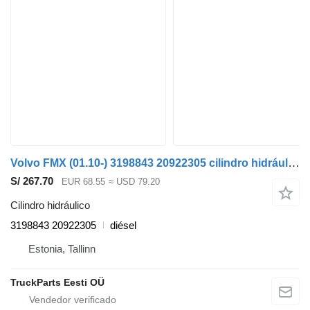
Volvo FMX (01.10-) 3198843 20922305 cilindro hidráulico para Volvo FM7-FM12, FM, FMX (1998-2014) cabeza tractora
S/ 267.70
EUR 68.55
≈ USD 79.20
Cilindro hidráulico
3198843 20922305
diésel
Estonia, Tallinn
TruckParts Eesti OÜ