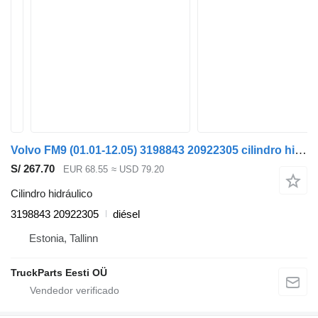
Volvo FM9 (01.01-12.05) 3198843 20922305 cilindro hidráulico para Volvo FM7-FM12, FM, FMX (1998-2014) cabeza tractora
S/ 267.70
EUR 68.55
≈ USD 79.20
Cilindro hidráulico
3198843 20922305
diésel
Estonia, Tallinn
TruckParts Eesti OÜ