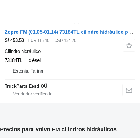
Zepro FM (01.05-01.14) 73184TL cilindro hidráulico para Volvo FM7-FM12, FM, FMX (1998-2014) cabeza tractora
S/ 453.50
EUR 116.10
≈ USD 134.20
Cilindro hidráulico
73184TL
diésel
Estonia, Tallinn
TruckParts Eesti OÜ
Precios para Volvo FM cilindros hidráulicos