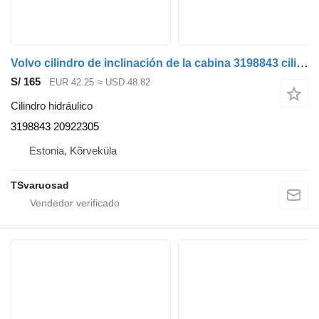
Volvo cilindro de inclinación de la cabina 3198843 cilindro hidráulico para Volvo FM9 cabeza tractora
S/ 165
EUR 42.25
≈ USD 48.82
Cilindro hidráulico
3198843 20922305
Estonia, Kõrveküla
TSvaruosad