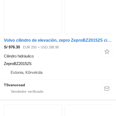
Volvo cilindro de elevación, zepro ZeproBZ20152S cilindro hidráulico para Volvo FM9 cabeza tractora
S/ 976.30
EUR 250
≈ USD 288.90
Cilindro hidráulico
ZeproBZ20152S
Estonia, Kõrveküla
TSvaruosad