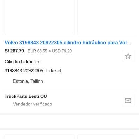
Volvo 3198843 20922305 cilindro hidráulico para Volvo FM7-FM12, FM, FMX (1998-2014) cabeza tractora
S/ 267.70
EUR 68.55
≈ USD 79.20
Cilindro hidráulico
3198843 20922305
diésel
Estonia, Tallinn
TruckParts Eesti OÜ