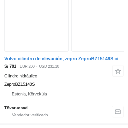
Volvo cilindro de elevación, zepro ZeproBZ15149S cilindro hidráulico para Volvo FM300 cabeza tractora
S/ 781
EUR 200
≈ USD 231.10
Cilindro hidráulico
ZeproBZ15149S
Estonia, Kõrveküla
TSvaruosad