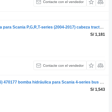
Contacte con el vendedor
Eaton 411AK00155A bomba hidráulica para Scania P,G,R,T-series (2004-2017) cabeza tractora
S/ 1,181
Contacte con el vendedor
Scania 4-Series bus K124 (01.96-12.06) 470177 bomba hidráulica para Scania 4-series bus (1995-2006) autobús
S/ 1,543