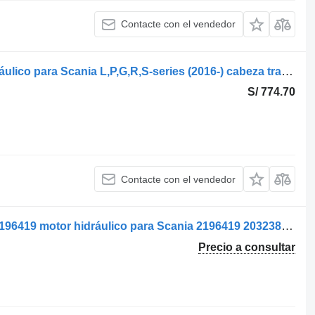
Contacte con el vendedor
Scania 2081521 2861574 cilindro hidráulico para Scania L,P,G,R,S-series (2016-) cabeza tractora
S/ 774.70
Contacte con el vendedor
Motor Hidraulic Ventilator de Răcire 2196419 motor hidráulico para Scania 2196419 2032382 1776284 1872518 camión
Precio a consultar