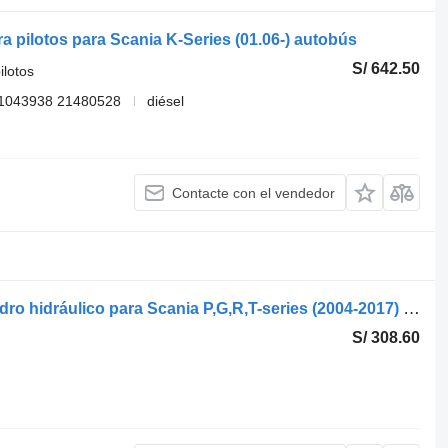
a pilotos para Scania K-Series (01.06-) autobús
S/ 642.50
ilotos
1043938 21480528
diésel
Contacte con el vendedor
Scania G-Series (01.09-) 1848921 cilindro hidráulico para Scania P,G,R,T-series (2004-2017) cabeza tractora
S/ 308.60