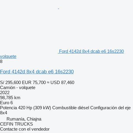
Ford 4142d 8x4 dcab e6 16s2230
volquete
8
Ford 4142d 8x4 dcab e6 16s2230
S/ 295,600
EUR 75,700
≈ USD 87,460
Camión - volquete
2022
98,785 km
Euro 6
Potencia
420 Hp (309 kW)
Combustible
diésel
Configuración del eje
8x4
Rumanía, Chiajna
CEFIN TRUCKS
Contacte con el vendedor