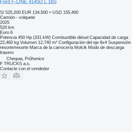
Ford F-LINE 4145D L 16S
S/ 525,200
EUR 134,500
≈ USD 155,400
Camión - volquete
2025
520 km
Euro 6
Potencia
450 Hp (331 kW)
Combustible
diésel
Capacidad de carga
22,460 kg
Volumen
12,740 m³
Configuración del eje
8x4
Suspensión
resorte/resorte
Marca de la carrocería
Molcik
Modo de descarga
trasero
Chequia, Průhonice
F TRUCKS a.s.
Contacte con el vendedor