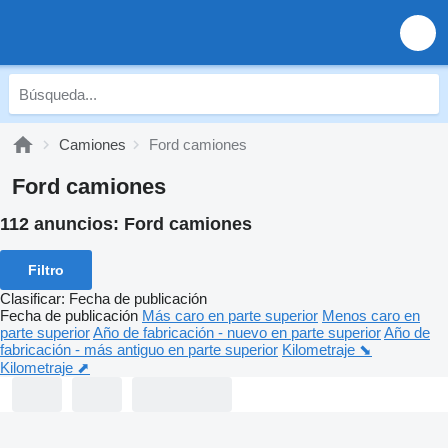
Camiones
Ford camiones
Ford camiones
112 anuncios:
Ford camiones
Filtro
Clasificar
:
Fecha de publicación
Fecha de publicación
Más caro en parte superior
Menos caro en
parte superior
Año de fabricación - nuevo en parte superior
Año de
fabricación - más antiguo en parte superior
Kilometraje ⬊
Kilometraje ⬈